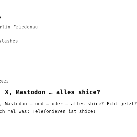
e
rlin-Friedenau
slashes
2023
, X, Mastodon … alles shice?
, Mastodon … und … oder … alles shice?
Echt jetzt?
ch mal was: Telefonieren ist shice!