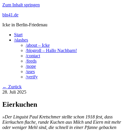
Zum Inhalt springen
bln41.de
Icke in Berlin-Friedenau
Start
/slashes
/about – Icke
/blogroll – Hallo Nachbarn!
/contact
/feeds
/nope
/uses
/verify
← Zurück
28. Juli 2025
Eierkuchen
»Der Linguist Paul Kretschmer stellte schon 1918 fest, dass
Eierkuchen flache, runde Kuchen aus Milch und Eiern mit mehr
oder weniger Mehl sind, die schnell in einer Pfanne gebacken