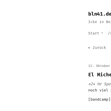
bln41.d
Icke in Be
Start
/
← Zurück
12. Oktober
El Mich
»24 Hr Spo
noch viel
[
bandcamp
]