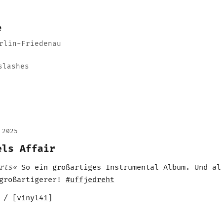
e
rlin-Friedenau
slashes
 2025
els Affair
rts«
So ein großartiges Instrumental Album. Und al
 großartigerer!
#uffjedreht
 / [
vinyl41
]