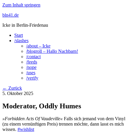
Zum Inhalt springen
bln41.de
Icke in Berlin-Friedenau
Start
/slashes
/about – Icke
/blogroll – Hallo Nachbarn!
/contact
/feeds
/nope
/uses
/verify
← Zurück
5. Oktober 2025
Moderator, Oddly Humes
»Forbidden Acts Of Vaudeville«
Falls sich jemand von dem Vinyl
(zu einem vernünftigen Preis) trennen möchte, dann lasst es mich
wissen.
#wishlist