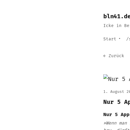
bln41.d
Icke in Be
Start
/
← Zurück
1. August 2
Nur 5 A
Nur 5 App
»Wenn man 