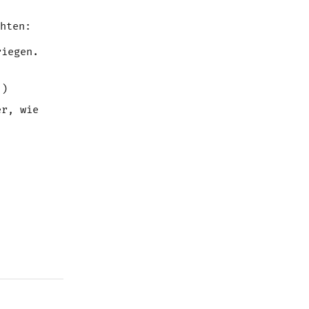
hten:
riegen.
.)
er, wie