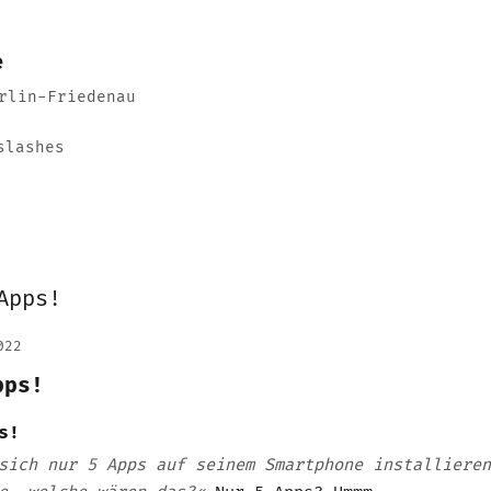
e
rlin-Friedenau
slashes
022
pps!
s!
sich nur 5 Apps auf seinem Smartphone installieren