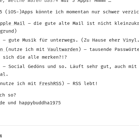
e, welche wären das?«
Nur 5 Apps? Hmmm …
5 (iOS-)Apps könnte ich momentan nur schwer verzic
pple Mail
– die gute alte Mail ist nicht kleinzuk
grund
)
– gute Musik für unterwegs. (Zu Hause eher
Vinyl
en
(nutze ich mit
Vaultwarden
) – tausende Passwört
 sich die alle merken?!?
– Social Gedöns und so. Läuft sehr gut, auch mit
al
.
nutze ich mit
FreshRSS
) – RSS lebt!
ch so?
de
und
happybuddha1975
N