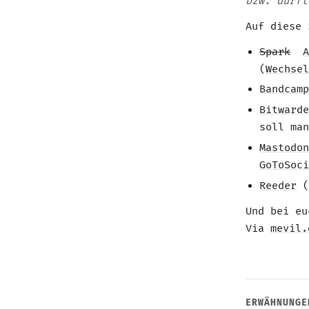
bzw. dürft
Auf diese 
Spark
A
(
Wechsel
Bandcamp
Bitward
soll man
Mastodon
GoToSoci
Reeder
(
Und bei eu
Via
mevil.
ERWÄHNUNGE