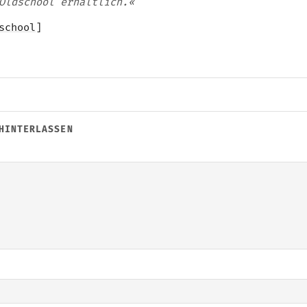
Oldschool erhältlich.«
school
]
HINTERLASSEN