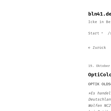
bln41.d
Icke in Be
Start
/
← Zurück
19. Oktober
OptiCol
OPTIK OLDS
»Es handel
Deutschlan
Wolfen NC2