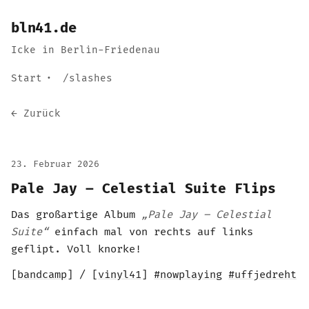
bln41.de
Icke in Berlin-Friedenau
Start
/slashes
← Zurück
23. Februar 2026
Pale Jay – Celestial Suite Flips
Das großartige Album
„Pale Jay – Celestial
Suite“
einfach mal von rechts auf links
geflipt. Voll knorke!
[
bandcamp
] / [
vinyl41
]
#nowplaying
#uffjedreht