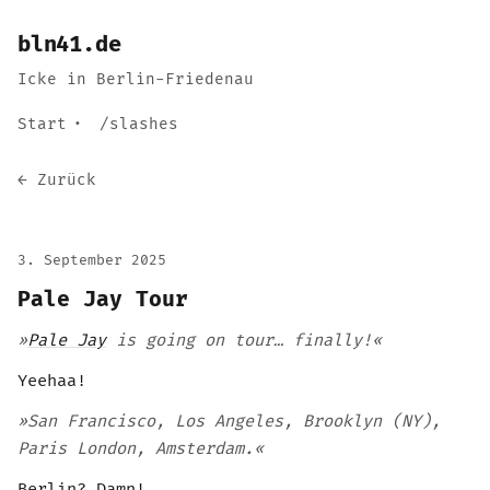
bln41.de
Icke in Berlin-Friedenau
Start
/slashes
← Zurück
3. September 2025
Pale Jay Tour
»
Pale Jay
is going on tour… finally!«
Yeehaa!
»San Francisco, Los Angeles, Brooklyn (NY),
Paris London, Amsterdam.«
Berlin? Damn!