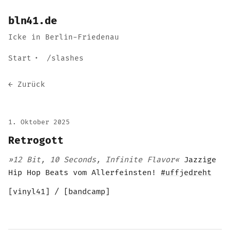
bln41.de
Icke in Berlin-Friedenau
Start
/slashes
← Zurück
1. Oktober 2025
Retrogott
»12 Bit, 10 Seconds, Infinite Flavor«
Jazzige
Hip Hop Beats vom Allerfeinsten!
#uffjedreht
[
vinyl41
] / [
bandcamp
]