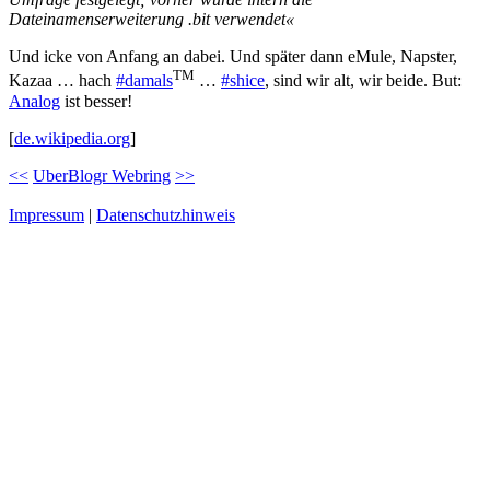
Dateinamenserweiterung .bit verwendet«
Und icke von Anfang an dabei. Und später dann eMule, Napster,
TM
Kazaa … hach
#damals
…
#shice
, sind wir alt, wir beide. But:
Analog
ist besser!
[
de.wikipedia.org
]
<<
UberBlogr Webring
>>
Impressum
|
Datenschutzhinweis