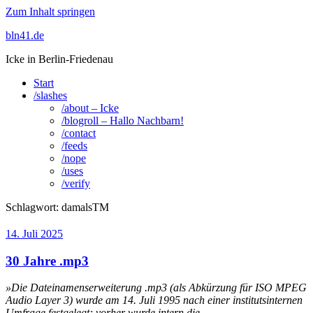
Zum Inhalt springen
bln41.de
Icke in Berlin-Friedenau
Start
/slashes
/about – Icke
/blogroll – Hallo Nachbarn!
/contact
/feeds
/nope
/uses
/verify
Schlagwort:
damalsTM
14. Juli 2025
30 Jahre .mp3
»Die Dateinamenserweiterung .mp3 (als Abkürzung für ISO MPEG
Audio Layer 3) wurde am 14. Juli 1995 nach einer institutsinternen
Umfrage festgelegt; vorher wurde intern die