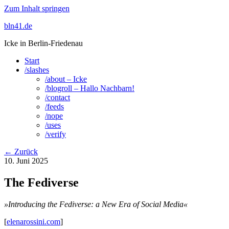
Zum Inhalt springen
bln41.de
Icke in Berlin-Friedenau
Start
/slashes
/about – Icke
/blogroll – Hallo Nachbarn!
/contact
/feeds
/nope
/uses
/verify
← Zurück
10. Juni 2025
The Fediverse
»Introducing the Fediverse: a New Era of Social Media«
[
elenarossini.com
]