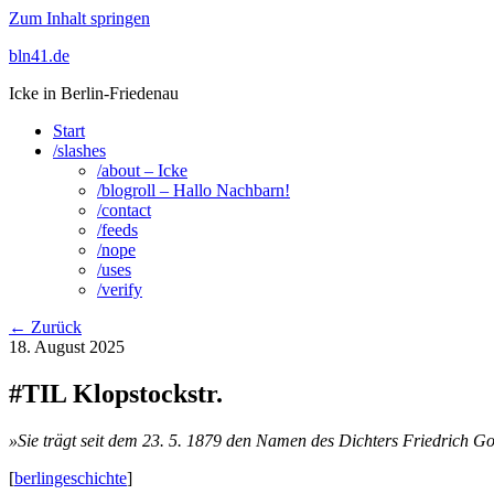
Zum Inhalt springen
bln41.de
Icke in Berlin-Friedenau
Start
/slashes
/about – Icke
/blogroll – Hallo Nachbarn!
/contact
/feeds
/nope
/uses
/verify
← Zurück
18. August 2025
#TIL Klopstockstr.
»Sie trägt seit dem 23. 5. 1879 den Namen des Dichters Friedrich Go
[
berlingeschichte
]