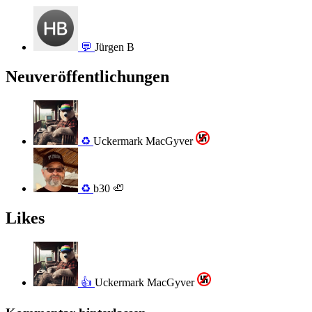
💬
Jürgen B
Neuveröffentlichungen
♻️
Uckermark MacGyver
♻️
b30 🦥
Likes
👍
Uckermark MacGyver