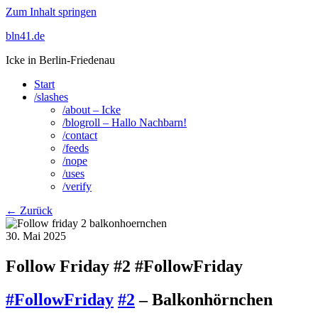
Zum Inhalt springen
bln41.de
Icke in Berlin-Friedenau
Start
/slashes
/about – Icke
/blogroll – Hallo Nachbarn!
/contact
/feeds
/nope
/uses
/verify
← Zurück
30. Mai 2025
Follow Friday #2 #FollowFriday
#FollowFriday
#2
– Balkonhörnchen