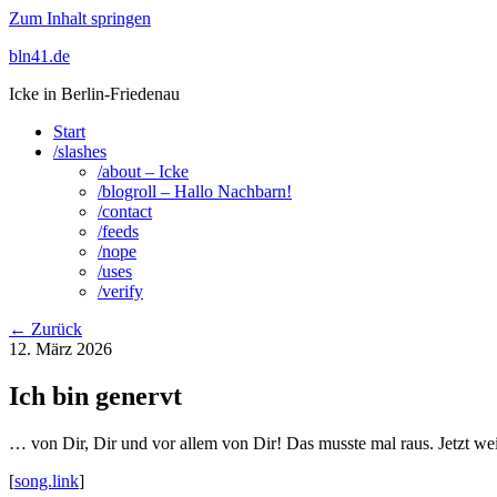
Zum Inhalt springen
bln41.de
Icke in Berlin-Friedenau
Start
/slashes
/about – Icke
/blogroll – Hallo Nachbarn!
/contact
/feeds
/nope
/uses
/verify
← Zurück
12. März 2026
Ich bin genervt
… von Dir, Dir und vor allem von Dir! Das musste mal raus. Jetzt we
[
song.link
]