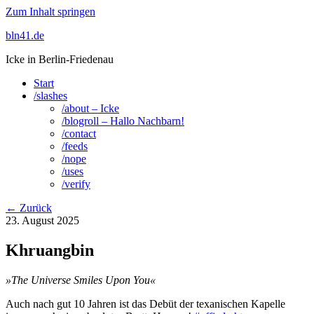
Zum Inhalt springen
bln41.de
Icke in Berlin-Friedenau
Start
/slashes
/about – Icke
/blogroll – Hallo Nachbarn!
/contact
/feeds
/nope
/uses
/verify
← Zurück
23. August 2025
Khruangbin
»The Universe Smiles Upon You«
Auch nach gut 10 Jahren ist das Debüt der texanischen Kapelle