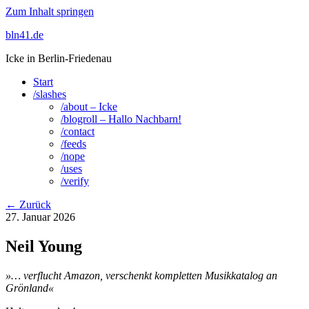
Zum Inhalt springen
bln41.de
Icke in Berlin-Friedenau
Start
/slashes
/about – Icke
/blogroll – Hallo Nachbarn!
/contact
/feeds
/nope
/uses
/verify
← Zurück
27. Januar 2026
Neil Young
»… verflucht Amazon, verschenkt kompletten Musikkatalog an
Grönland«