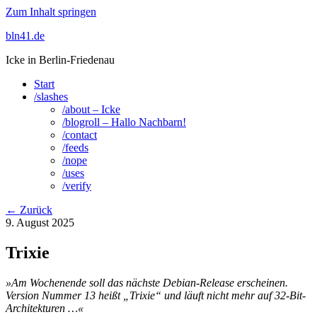
Zum Inhalt springen
bln41.de
Icke in Berlin-Friedenau
Start
/slashes
/about – Icke
/blogroll – Hallo Nachbarn!
/contact
/feeds
/nope
/uses
/verify
← Zurück
9. August 2025
Trixie
»Am Wochenende soll das nächste Debian-Release erscheinen.
Version Nummer 13 heißt „Trixie“ und läuft nicht mehr auf 32-Bit-
Architekturen …«