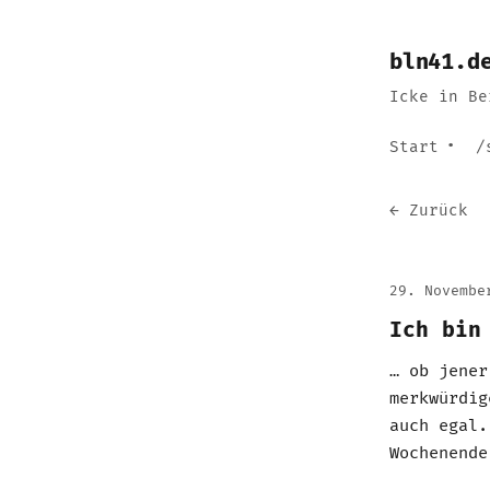
bln41.d
Icke in Be
Start
/
← Zurück
29. Novembe
Ich bin
… ob jene
merkwürdi
auch egal.
Wochenend