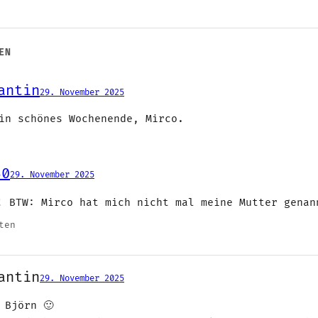
EN
antin
29. November 2025
in schönes Wochenende, Mirco.
30
29. November 2025
! BTW: Mirco hat mich nicht mal meine Mutter gena
ten
antin
29. November 2025
 Björn 🙂