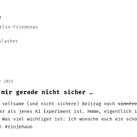
e
rlin-Friedenau
slashes
r 2025
 mir gerade nicht sicher …
r seltsame (und nicht sichere)
Beitrag
noch
sinnfre
ger als jenes
KI Experiment
ist. Hmmm, eigentlich i
 Was viel wichtiger ist: Ich wünsche euch ein schö
e!
#rinjehaun