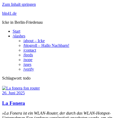
Zum Inhalt springen
bln41.de
Icke in Berlin-Friedenau
Start
/slashes
/about – Icke
/blogroll – Hallo Nachbarn!
/contact
/feeds
/nope
/uses
/verify
Schlagwort:
todo
26. Juni 2025
La Fonera
»La Fonera ist ein WLAN-Router, der durch das WLAN-Hotspot-
Unternehmen Fon (anfangs vergünstigt) angeboten wurde, um ein