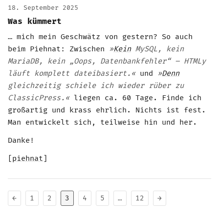
18. September 2025
Was kümmert
… mich mein Geschwätz von gestern? So auch
beim Piehnat: Zwischen
»
Kein
MySQL, kein
MariaDB, kein „Oops, Datenbankfehler“ – HTMLy
läuft komplett dateibasiert.«
und
»
Denn
gleichzeitig schiele ich wieder rüber zu
ClassicPress.«
liegen ca. 60 Tage. Finde ich
großartig und krass ehrlich. Nichts ist fest.
Man entwickelt sich, teilweise hin und her.
Danke!
[
piehnat
]
←
1
2
3
4
5
…
12
→