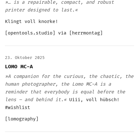
»… is a repairable, compact, and robust
printer designed to last.«
Klingt voll knorke!
[
opentools.studio
] via [
herrmontag
]
23. Oktober 2025
LOMO MC-A
»A companion for the curious, the chaotic, the
human photographer, the Lomo MC-A is a
reminder that everybody is equal before the
lens – and behind it.«
Uiii, voll hübsch!
#wishlist
[
lomography
]